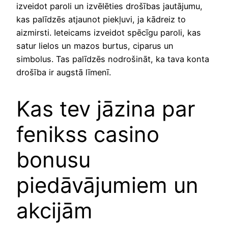
izveidot paroli un izvēlēties drošības jautājumu,
kas palīdzēs atjaunot piekļuvi, ja kādreiz to
aizmirsti. Ieteicams izveidot spēcīgu paroli, kas
satur lielos un mazos burtus, ciparus un
simbolus. Tas palīdzēs nodrošināt, ka tava konta
drošība ir augstā līmenī.
Kas tev jāzina par
fenikss casino
bonusu
piedāvājumiem un
akcijām