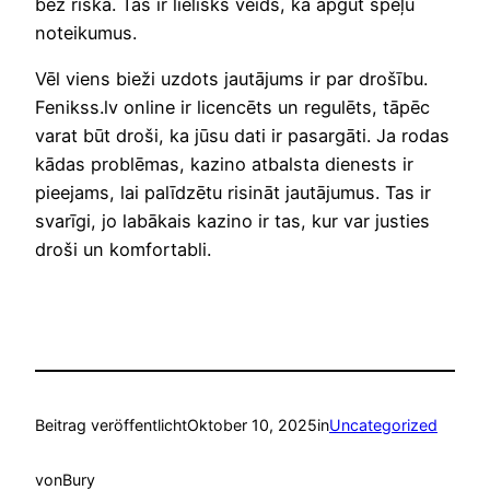
bez riska. Tas ir lielisks veids, kā apgūt spēļu
noteikumus.
Vēl viens bieži uzdots jautājums ir par drošību.
Fenikss.lv online ir licencēts un regulēts, tāpēc
varat būt droši, ka jūsu dati ir pasargāti. Ja rodas
kādas problēmas, kazino atbalsta dienests ir
pieejams, lai palīdzētu risināt jautājumus. Tas ir
svarīgi, jo labākais kazino ir tas, kur var justies
droši un komfortabli.
Beitrag veröffentlicht
Oktober 10, 2025
in
Uncategorized
von
Bury