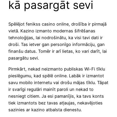
kā pasargāt sevi
Spēlējot fenikss casino online, drošība ir pirmajā
vietā. Kazino izmanto modernas šifrēšanas
tehnoloģijas, lai nodrošinātu, ka visi tavi dati ir
droši. Tas ietver gan personīgo informāciju, gan
finanšu datus. Tomēr ir arī lietas, ko vari darīt, lai
pasargātu sevi.
Pirmkārt, nekad neizmanto publiskas Wi-Fi tīklu
pieslēgumu, kad spēlē online. Labāk ir izmantot
savu mobilo internetu vai drošu mājas tīklu. Tāpat
ir svarīgi regulāri mainīt paroli un nekad to
nesniegt citiem. Ja esi pamanījis, ka tavs konts
tiek izmantots bez tavas atļaujas, nekavējoties
sazinies ar kazino atbalsta dienestu.