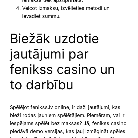
iemaksa tiek apstiprināta.
Veicot izmaksu, izvēlieties metodi un
ievadiet summu.
Biežāk uzdotie
jautājumi par
fenikss casino un
to darbību
Spēlējot fenikss.lv online, ir daži jautājumi, kas
bieži rodas jauniem spēlētājiem. Piemēram, vai ir
iespējams spēlēt bez maksas? Jā, fenikss casino
piedāvā demo versijas, kas ļauj izmēģināt spēles