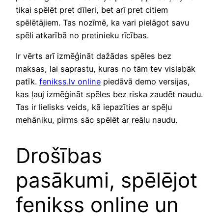
tikai spēlēt pret dīleri, bet arī pret citiem
spēlētājiem. Tas nozīmē, ka vari pielāgot savu
spēli atkarībā no pretinieku rīcības.
Ir vērts arī izmēģināt dažādas spēles bez
maksas, lai saprastu, kuras no tām tev vislabāk
patīk.
fenikss.lv online
piedāvā demo versijas,
kas ļauj izmēģināt spēles bez riska zaudēt naudu.
Tas ir lielisks veids, kā iepazīties ar spēļu
mehāniku, pirms sāc spēlēt ar reālu naudu.
Drošības
pasākumi, spēlējot
fenikss online un