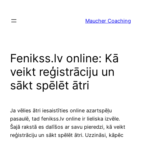
Zum
Inhalt
Maucher Coaching
springen
Fenikss.lv online: Kā
veikt reģistrāciju un
sākt spēlēt ātri
Ja vēlies ātri iesaistīties online azartspēļu
pasaulē, tad fenikss.lv online ir lieliska izvēle.
Šajā rakstā es dalīšos ar savu pieredzi, kā veikt
reģistrāciju un sākt spēlēt ātri. Uzzināsi, kāpēc