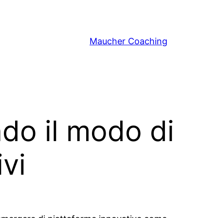
Maucher Coaching
do il modo di
vi