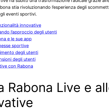
rtive ha subito una trasformazione radicale grazie al
bona stia rivoluzionando l’esperienza degli scommetti
li eventi sportivi.
nzionalità innovative
do l’approccio degli utenti
na e le sue app
messe sportive
imento degli utenti
nsioni degli utenti
rtive con Rabona
a Rabona Live e al
vative