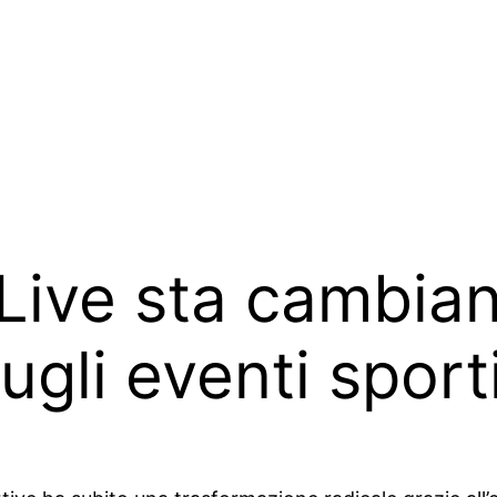
ive sta cambian
gli eventi sporti