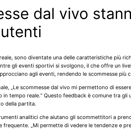
sse dal vivo stan
 utenti
le, sono diventate una delle caratteristiche più ric
e gli eventi sportivi si svolgono, il che offre un live
i approcciano agli eventi, rendendo le scommesse più c
, „Le scommesse dal vivo mi permettono di essere più
n tempo reale.“ Questo feedback è comune tra gli ut
 della partita.
enti analitici che aiutano gli scommettitori a prend
nte frequente. „Mi permette di vedere le tendenze e pre