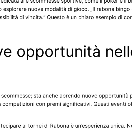
edicata alle scommesse sportive, come il poker e il bin
 esplorare nuove modalità di gioco. „Il rabona bingo 
sibilità di vincita.“ Questo è un chiaro esempio di c
ve opportunità ne
i scommesse; sta anche aprendo nuove opportunità per 
e a competizioni con premi significativi. Questi event
ecipare ai tornei di Rabona è un’esperienza unica. N