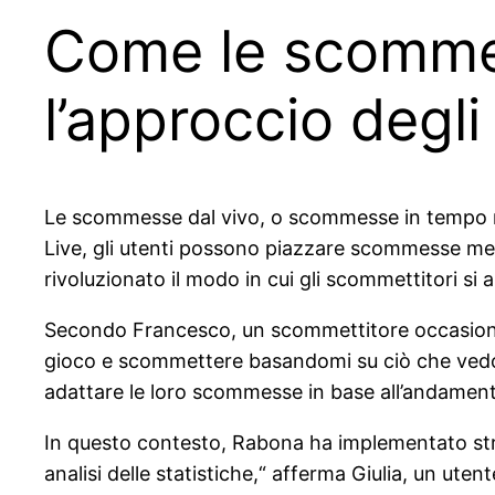
Come le scomme
l’approccio degli
Le scommesse dal vivo, o scommesse in tempo rea
Live, gli utenti possono piazzare scommesse mentr
rivoluzionato il modo in cui gli scommettitori s
Secondo Francesco, un scommettitore occasionale
gioco e scommettere basandomi su ciò che vedo i
adattare le loro scommesse in base all’andamento
In questo contesto, Rabona ha implementato strum
analisi delle statistiche,“ afferma Giulia, un ute