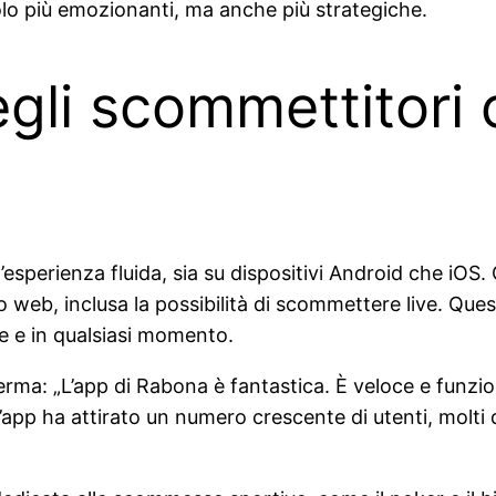
lo più emozionanti, ma anche più strategiche.
gli scommettitori 
esperienza fluida, sia su dispositivi Android che iOS. 
ito web, inclusa la possibilità di scommettere live. Qu
 e in qualsiasi momento.
rma: „L’app di Rabona è fantastica. È veloce e funzi
pp ha attirato un numero crescente di utenti, molti dei