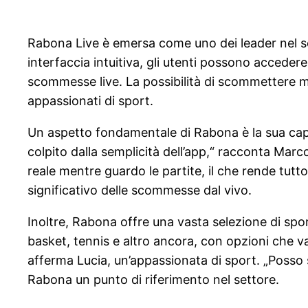
Rabona Live è emersa come uno dei leader nel se
interfaccia intuitiva, gli utenti possono acceder
scommesse live. La possibilità di scommettere me
appassionati di sport.
Un aspetto fondamentale di Rabona è la sua capa
colpito dalla semplicità dell’app,“ racconta Ma
reale mentre guardo le partite, il che rende tut
significativo delle scommesse dal vivo.
Inoltre, Rabona offre una vasta selezione di sport
basket, tennis e altro ancora, con opzioni che v
afferma Lucia, un’appassionata di sport. „Posso
Rabona un punto di riferimento nel settore.