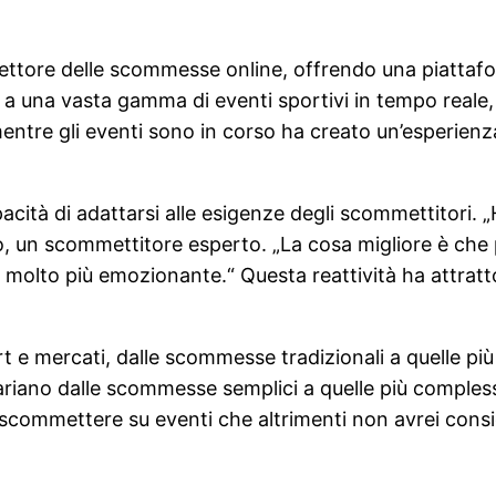
ttore delle scommesse online, offrendo una piattaform
e a una vasta gamma di eventi sportivi in tempo reale, 
ntre gli eventi sono in corso ha creato un’esperienza
cità di adattarsi alle esigenze degli scommettitori.
rco, un scommettitore esperto. „La cosa migliore è c
to molto più emozionante.“ Questa reattività ha attra
 e mercati, dalle scommesse tradizionali a quelle più i
ariano dalle scommesse semplici a quelle più compless
 scommettere su eventi che altrimenti non avrei consi