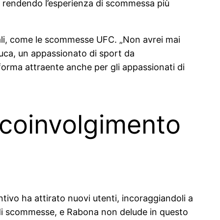
i, rendendo l’esperienza di scommessa più
ali, come le scommesse UFC. „Non avrei mai
uca, un appassionato di sport da
orma attraente anche per gli appassionati di
l coinvolgimento
ivo ha attirato nuovi utenti, incoraggiandoli a
a di scommesse, e Rabona non delude in questo